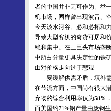
者的中国并非无可作为。举
机市场，同样曾出现波音、
今天淡水河谷、必和必拓和
导致大型客机的奇货可居和
稳和集中。在三巨头市场垄
中所占分量更具决定性的铁
由对价格走向过于悲观。
要缓解供需矛盾，填补需求
在节流方面，中国尚有很大
弃物的综合利用率仅为58％
而美国约71%钢产量由废钢