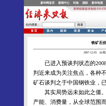
铁矿石
2007-12-05
已进入预谈判状态的200
判近来成为关注焦点，各种
矿石谈判之于中国钢铁业，
其实局势远未如此之僵。
产能、消费量，从全球范围