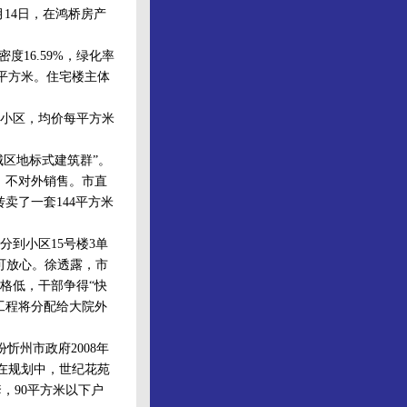
14日，在鸿桥房产
度16.59%，绿化率
44平方米。住宅楼主体
小区，均价每平方米
区地标式建筑群”。
，不对外销售。市直
卖了一套144平方米
到小区15号楼3单
可放心。徐透露，市
价格低，干部争得“快
工程将分配给大院外
忻州市政府2008年
)，在规划中，世纪花苑
套，90平方米以下户