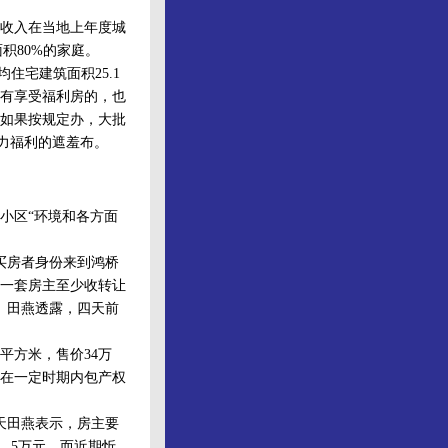
。
收入在当地上年度城
积80%的家庭。
住宅建筑面积25.1
有享受福利房的，也
如果按规定办，大批
权力福利的遮羞布。
小区“环境和各方面
买房者身份来到鸿桥
卖一套房主至少收转让
费。田燕透露，四天前
平方米，售价34万
诺在一定时期内包产权
天田燕表示，房主要
 .5万元，而近期忻