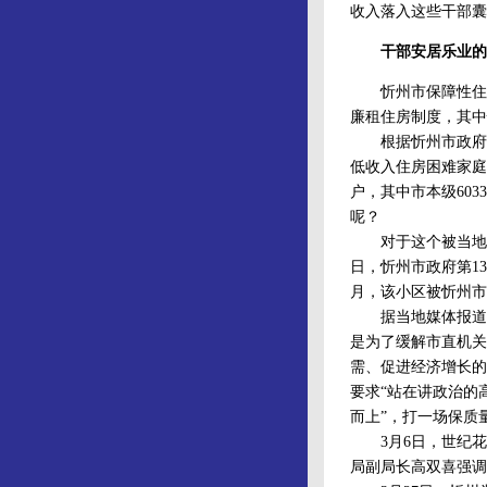
收入落入这些干部囊
干部安居乐业的“载
忻州市保障性住房建
廉租住房制度，其中
根据忻州市政府200
低收入住房困难家庭为
户，其中市本级60
呢？
对于这个被当地老百
日，忻州市政府第1
月，该小区被忻州市
据当地媒体报道，2
是为了缓解市直机关
需、促进经济增长的
要求“站在讲政治的
而上”，打一场保质
3月6日，世纪花
局副局长高双喜强调