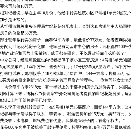
要求再加价10万元。
记者说，早在去年10月份，他经手转卖过该小区13号楼1单元2层东户1
在加价是正常的。
忻州市机关事务管理局世纪花苑分配表上，查到这套房源的主人杨国柱
房子的价格是38万元。
朝华拟转卖的房子，面积94平方米，最低售价33万元。记者查询得知
在分配到世纪花苑房子之前，他家已有两套市中心的房子，面积都在100平
房地产政策和形势非常敏锐，成天都在研究。不吃透政策靠什么吃饭？”
公司，经理班殿臣也向记者提供了该小区三套房源：4号楼3单元3层西
2单元19层东户，144平方米，售价50万元；17号楼2单元6层西户，94平方
打来电话称，她刚接手了18号楼2单元4层西户，144平方米，售价55万元
买房者身份来到忻州市机关事务管理局资产管理科。一位姓郭的女士表示，
，均价每平方米2318元，有一半以上的干部拿到房子后加价卖了，买那
数据计算下来，鸿桥和兴忻两家中介公司向记者提供的世纪花苑房源，每套
00名以上的干部将房子已转卖。
李子清也想转卖房子，在9号楼1单元16层西户，面积144平方米，当初
记者与李子清取得了联系，李表示，“我这套房加价15万元，卖52万元。
费免收，水电费、燃气费也有优惠。我就是管房子的，有这个权力。”
800多套房子被机关干部转手倒卖，按平均每套加价7万元的最低标准计