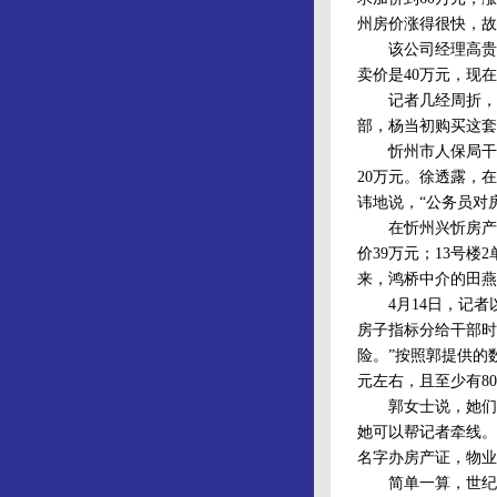
州房价涨得很快，故
该公司经理高贵根对
卖价是40万元，现
记者几经周折，从
部，杨当初购买这套
忻州市人保局干部徐
20万元。徐透露，
讳地说，“公务员对
在忻州兴忻房产中介
价39万元；13号楼
来，鸿桥中介的田燕
4月14日，记者以
房子指标分给干部时
险。”按照郭提供的
元左右，且至少有8
郭女士说，她们科长
她可以帮记者牵线。
名字办房产证，物业
简单一算，世纪花苑