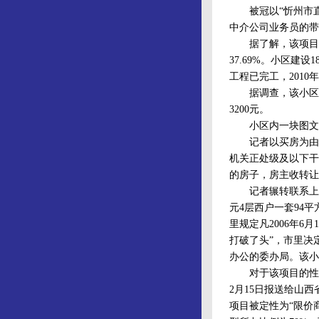
被冠以“忻州市直机
中介公司业务员的带
据了解，该项目一期工
37.69%。小区建
工程已完工，2010
据调查，该小区均价
3200元。
小区内一块图文并茂
记者以买房为由找
机关正处级及以下干
的房子，房主收转让
记者辗转联系上了
元4层西户一套94
里规定凡2006年
打破了头”，市里决
办公的委办局。该小
对于该项目的性质，
2月15日报送给山西省
项目被定性为“限价商