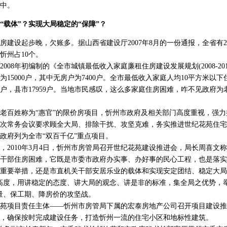
中。
体”？实现大局稳定的“保障”？
设起步晚，欠账多。据山西省建设厅2007年8月的一份通报，全省有22
忻州占10个。
8年初编制的《全市城镇最低收入家庭廉租住房建设发展规划(2008-20
15000户，其中无房户为7400户。全市最低收入家庭人均10平方米以下住
33户，县市17959户。当地市民感叹，这么多家庭住房困难，咋不见政府
姓称为“惠官”的限价房项目，忻州市政府及相关部门高度重视，强力推进。
3次常务会议要求顾全大局、排除干扰、攻坚克难，务实推进世纪花苑住宅小
政府列为全市“双百千亿”重点项目。
010年3月4日，忻州市房管局召开世纪花苑建设推进会，局长周喜文
干部住房困难，它既是市委市政府办实事、办好事的民心工程，也是落实
重要举措，还是市直机关干部安居乐业的载体和实现安定团结、稳定大局
高度，用讲稳定的态度、讲大局的观念、讲是非的标准，集全局之优势，
量、保工期、降房价的攻坚战。
苑项目责任主体——忻州市房管局下属的宏泰房地产公司召开项目建设推
，确保按时完成建设任务，打造忻州一流的住宅小区和地标性建筑。