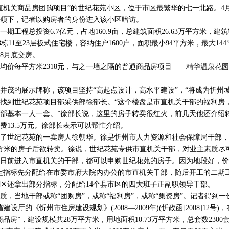
关商品房团购项目”的世纪花苑小区，位于市区最繁华的七一北路。4月
领下，记者以购房者的身份进入该小区暗访。
程总投资6.7亿元，占地160.9亩，总建筑面积26.63万平方米，建筑密
设18栋11至23层板式住宅楼，容纳住户1600户，面积最小94平方米，最大1
年8月底交房。
每平方米2318元，与之一墙之隔的普通商品房项目——精华温泉花园
的展示牌称，该项目坚持“高起点设计，高水平建设”，“将成为忻州城
到世纪花苑项目部采供部徐部长。“这个楼盘是市直机关干部的福利房
部基本一人一套。”徐部长说，这里的房子转卖很红火，前几天他还介绍转
费13.5万元。徐部长表示可以帮忙介绍。
世纪花苑的一卖房人徐朝华。徐是忻州市人力资源和社会保障局干部，分
平方米的房子后欲转卖。徐说，世纪花苑专供市直机关干部，对业主素质尽
6月1日前进入市直机关的干部，都可以申购世纪花苑的房子。因为地段好，
定指标先分配给在市委市府大院内办公的市直机关干部，随后开工的二期
区还拿出部分指标，分配给14个县市区的四大班子正副职领导干部。
当地干部或称“团购房”，或称“福利房”，或称“集资房”。记者得到一份
建设厅的《忻州市住房建设规划》(2008—2009年)(忻政函[2008]12号
品房”，建设规模共28万平方米，用地面积10.73万平方米，总套数2300