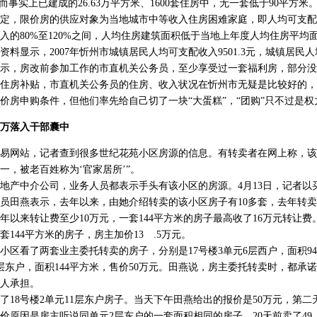
而事实上已建成的26.63万平方米、1600套住房中，无一套低于90平方米
，限价房的供应对象为当地城市中等收入住房困难家庭，即人均可支配
入的80%至120%之间，人均住房建筑面积低于当地上年度人均住房平均面
显示，2007年忻州市城镇居民人均可支配收入9501.3元，城镇居民人均
示，房改前参加工作的市直机关公务员，至少享受过一套福利房，部分没
住房补贴，市直机关公务员的住房、收入状况在忻州市无疑是比较好的，
价房申购条件，但他们率先给自己切了一块“大蛋糕”，“团购”只不过是
万落入干部囊中
网站，记者查到很多世纪花苑小区房源的信息。有转卖者在网上称，该
一，被老百姓称为‘官家居所’”。
产中介公司，业务人员都表示手头有该小区的房源。4月13日，记者以
员田燕表示，去年以来，由她介绍转卖的该小区房子有10多套，去年转
年以来转让费至少10万元，一套144平方米的房子最高收了16万元转让
144平方米的房子，房主加价13 .5万元。
看了两套业主委托转卖的房子，分别是17号楼3单元6层西户，面积94
11层东户，面积144平方米，售价50万元。田燕说，房主委托转卖时，都承
人承担。
8号楼2单元11层东户房子。当天下午田燕给出的报价是50万元，第二
涨价原因是房主听说同单元2层东户的一套面积相同的房子，20天前卖了49