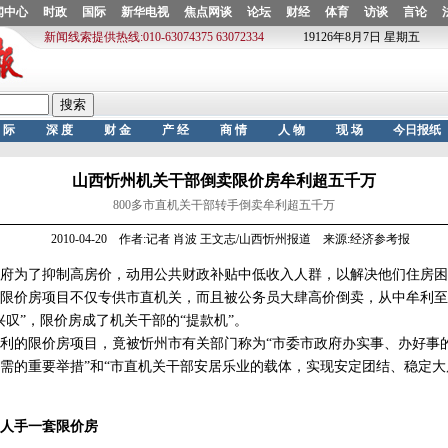
山西忻州机关干部倒卖限价房牟利超五千万
800多市直机关干部转手倒卖牟利超五千万
2010-04-20 作者:记者 肖波 王文志/山西忻州报道 来源:经济参考报
为了抑制高房价，动用公共财政补贴中低收入人群，以解决他们住房困
限价房项目不仅专供市直机关，而且被公务员大肆高价倒卖，从中牟利至
兴叹”，限价房成了机关干部的“提款机”。
的限价房项目，竟被忻州市有关部门称为“市委市政府办实事、办好事的
需的重要举措”和“市直机关干部安居乐业的载体，实现安定团结、稳定大
人手一套限价房