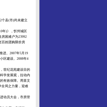
个县(市)尚未建立
10年)》，忻州城区
房困难户为23992
为老百姓团购限价房
2007年5月19
区建设。2008年4
称，世纪花苑建设目的
科学发展观，拉动内
的有效保障。周喜文
举全局之力量，迎难
进动员大会，市房管