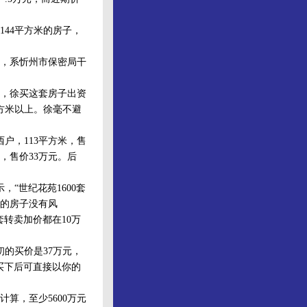
44平方米的房子，
，系忻州市保密局干
，徐买这套房子出资
方米以上。徐毫不避
户，113平方米，售
米，售价33万元。后
。
“世纪花苑1600套
里的房子没有风
转卖加价都在10万
的买价是37万元，
买下后可直接以你的
算，至少5600万元