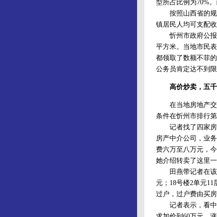
型所占比例为70%。
按照山西省的规定
镇居民人均可支配收
忻州市政府公报资料
平方米。当地市民表
都领取了数额不菲的
公务员肯定达不到限
高价炒卖，五千
在当地房地产交易
条件在忻州市排行第
记者找了四家房地
房产中介公司，业务
费六万至八万元，今
她介绍转卖了这里一套
田燕带记者在该小区
元；18号楼2单元
过户，过户费由买房
记者表示，看中了1
求加价到60万元，