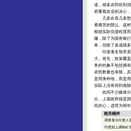
道，很多农民听到消
府重视农业的决心，
几多欢喜几多愁，
着痛苦的阴云。该村
根据实际负债程度而
辙，除了为国有银行
务，但除了造成很多
印度著名智库英迪
大。首先，政策覆盖
务的对象不包括拥有
农民数量也有限，其
是用来种地，而是用
实际上没有得到免除
此间不少媒体分析
出，上届政府就是因
民的心，进而为明年
相关稿件
·
调查显示印度人
·
印度拟上调铁矿