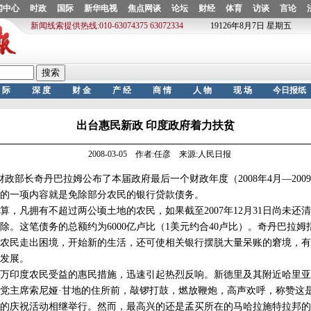
出台惠民新政 印度政府着力扶贫
2008-03-05 作者:任彦 来源:人民日报
政部长奇丹巴拉姆公布了本届政府最后一个财政年度（2008年4月—200
的一项内容就是免除部分农民的银行贷款债务。
凡拥有不超过两公顷土地的农民，如果截至2007年12月31日尚未还
除。这笔债务的总额约为6000亿卢比（1美元约合40卢比）。奇丹巴拉
农民走出困境，开始新的生活，还可使相关银行摆脱大量呆账的窘境，有
发展。
万印度农民受益的惠民措施，迅速引起热烈反响。新德里及其附近哈里亚
党主席索尼娅·甘地的住所前，敲锣打鼓，燃放鞭炮，高声欢呼，称赞这
的庆祝活动相继举行。然而，最高兴的还是孟买所在的马哈拉施特拉邦的