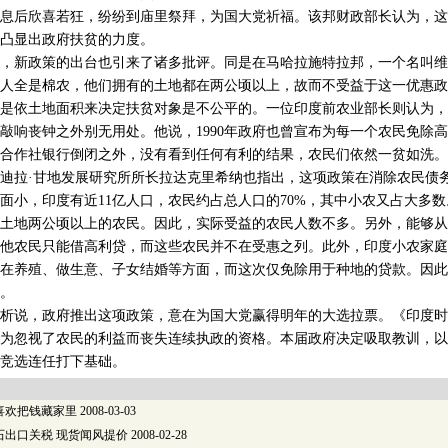
息后欣喜若狂，纷纷到庙里祭拜，为国大党祈福。该邦财政部长认为，这
凸显出政府扶贫的力度。
新政策的出台也引来了诸多批评。同是在马哈拉施特拉邦，一个名叫维
人全是棉农，他们拥有的土地都在两公顷以上，故而不受益于这一优惠政
是依土地面积来决定扶贫对象是不公平的。一位印度前农业部长则认为，
敲响丧钟之外别无用处。他说，1990年政府也曾宣布为每一个农民免除高
合作社银行倒闭之外，没有看到任何有利的结果，农民们依然一贫如洗。
拉·甘地发展研究所所长拉达克里希纳也指出，这项政策在消除农民债
面小，印度有近11亿人口，农民约占总人口的70%，其中小农又占大多
土地两公顷以上的农民。因此，实际受益的农民人数不多。另外，能够从
他农民只能借高利贷，而这些农民并不在受惠之列。此外，印度小农家庭
在养殖、做生意、子女结婚等方面，而这次仅免除用于种地的贷款。因此
。
说，政府推出这项政策，意在为国大党赢得明年的大选拉票。《印度时
为忽视了农民的利益而丧失连续执政的资格。本届政府决定吸取教训，以
竞选连任打下基础。
喜欢把钱藏家里
2008-03-03
石出口关税 现货闻风提价
2008-02-28