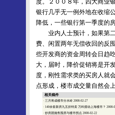
度。２００８年，四大商业
银行几乎无一例外地在收缩
降低，一些银行第一季度的
业内人士预计，如果第二
费、闲置两年无偿收回的反
些开发商的资金周转会日趋
大，届时，降价促销将是开
度，刚性需求类的买房人就
点形成，楼市成交量自然会
相关稿件
·
三月将成楼市分水岭
2008-02-27
·
140余套新房九五折特卖 万科搅动上海楼市？
2008-0
·
炒房团抛售囤房与楼市拐点
2008-02-22