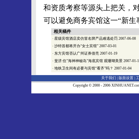
和资质考察等源头上把关，
可以避免商务宾馆这一“新生
相关稿件
·
星级宾馆酒店卖仿冒名牌产品难逃处罚
2007-06-08
·
沙特首都将开办“女士宾馆”
2007-03-01
·
东方宾馆否认广州证券借壳
2007-01-19
·
斐济:住"海神神秘岛"海底宾馆 观珊瑚美景
2007-01-
·
地铁卫生间有必要与宾馆“看齐”吗？
2007-01-04
关于我们 |
版面设置
|
Copyright © 2000 - 2006 XINHUA