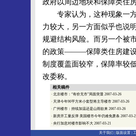
政府以周边地块和保障类住房
专家认为，这种现象一方
力较大，另一方面似乎也说
规避结构风险。而另一个被市
的政策———保障类住房建设
制度覆盖面较窄，保障率较低
改委称。
相关稿件
·
北京楼市：“有价无市”局面突显
2007-03-26
·
天津今年90平方米小套型将主导楼市
2007-03-26
·
广州楼市：持续加温还是山雨欲来
2007-03-26
·
新房开工量反弹 美国楼市今年仍难免萧条
2007-03-2
·
央行加息对楼市影响不大
2007-03-21
关于我们 |
版面设置
|