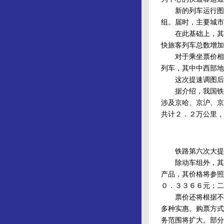
新的列车运行图共
组。届时，主要城市
在此基础上，其他
快旅客列车总数增加
对于乘坐票价相对
列车，其中中西部地
这次提速调图后，
据介绍，我国铁路
涉及京哈、京沪、京
共计２．２万公里，
铁路第六次大提速
除动车组外，其他
产品，其价格将参照
０．３３６６元；二
票价还将根据不同
多种实惠。购票方式
务范围将扩大。部分