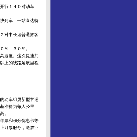
开行１４０对动车
快列车，一站直达特
２对中长途普通旅客
２０％—３０％。
高速度。这次提速共
以上的线路延展里程
的动车组属新型客运
基准价为每人公里
高。
年票和积分优惠卡等
上订票服务，送票业