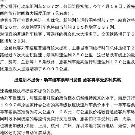
安排开行动车组列车２５７对，分四阶段实施，今年４月１８日，首先
间的旅行时间将大幅度压缩（见右表）。
客车开行方案也将进一步优化。新的列车运行图将增加７对一站直达特
到２６对。夕发朝至列车也将由当前的３０５列增至３３７列。
便宜的普通列车旅客，可选择的机会也大大增多了。全国铁路增开了５
区增加２９对。
全路旅客列车速度普遍有较大提高，主要城市间旅行时间总体压缩了
经过６次大面积提速，最高时速达到２５０公里，这已是既有线上的最
广、陇海、兰新等１８条线路，旅客列车最高运行时速达到１２０公里及
比第五次大提速增加了６０００公里。
提速后不提价：动车组车票即日发售 旅客将享受多种实惠
将继续执行提速不提价的政策。
列车提速后，与速度相对应的票价档次仍然维持原来的水平。而新开行
１９９７年原国家计委公布的高等级软座快速列车票价水平，一等车客票
等车客票基准价为每人公里０．２８元，每公里数价格较普通旅客列车略
时段不同线路的客流情况实行灵活波动。旅客们将享受到月票、周票、
也将更加便利快捷，上海、杭州、广州、深圳等地将实行电话、短信、网
地区还将实行自动售票系统。