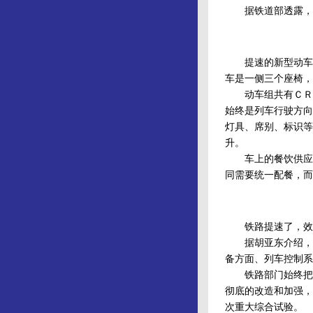
据铁道部透露，动
提速的新型动车组
车是一侧三个座椅，
动车组共有ＣＲＨ
始终是列车行驶方向
灯具、席别、标识等
升。
车上的餐饮供应也
同需要统一配餐，而
铁路提速了，效率
据胡亚东介绍，我
备方面、列车控制系
铁路部门始终把保
彻底的改造和加强，
次重大综合试验。