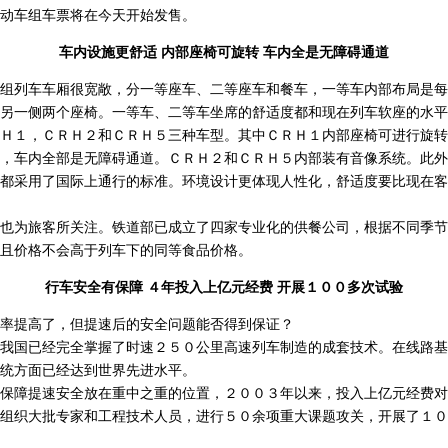
车组车票将在今天开始发售。
车内设施更舒适 内部座椅可旋转 车内全是无障碍通道
列车车厢很宽敞，分一等座车、二等座车和餐车，一等车内部布局是每
另一侧两个座椅。一等车、二等车坐席的舒适度都和现在列车软座的水平
１，ＣＲＨ２和ＣＲＨ５三种车型。其中ＣＲＨ１内部座椅可进行旋转
，车内全部是无障碍通道。ＣＲＨ２和ＣＲＨ５内部装有音像系统。此外
都采用了国际上通行的标准。环境设计更体现人性化，舒适度要比现在客
为旅客所关注。铁道部已成立了四家专业化的供餐公司，根据不同季节
且价格不会高于列车下的同等食品价格。
行车安全有保障 ４年投入上亿元经费 开展１００多次试验
提高了，但提速后的安全问题能否得到保证？
国已经完全掌握了时速２５０公里高速列车制造的成套技术。在线路基
统方面已经达到世界先进水平。
障提速安全放在重中之重的位置，２００３年以来，投入上亿元经费对
组织大批专家和工程技术人员，进行５０余项重大课题攻关，开展了１０