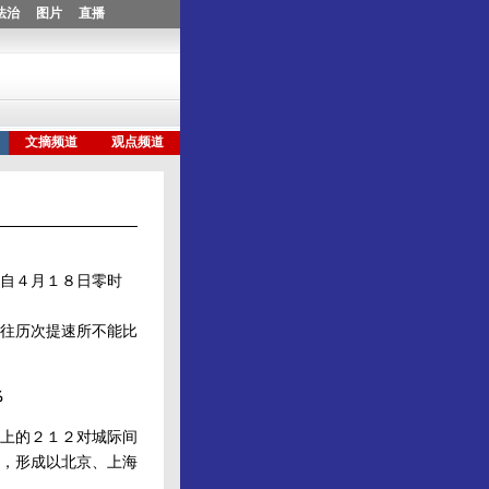
自４月１８日零时
往历次提速所不能比
％
上的２１２对城际间
，形成以北京、上海