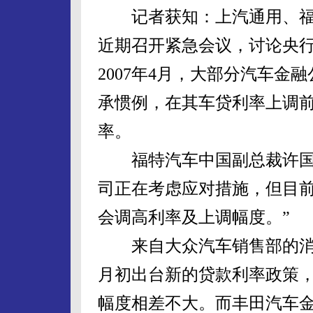
记者获知：上汽通用、福
近期召开紧急会议，讨论央
2007年4月，大部分汽车
承惯例，在其车贷利率上调
率。
福特汽车中国副总裁许国
司正在考虑应对措施，但目
会调高利率及上调幅度。”
来自大众汽车销售部的消息
月初出台新的贷款利率政策
幅度相差不大。而丰田汽车金