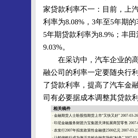
家贷款利率不一：目前，上汽
利率为8.08%，3年至5年期
5年期贷款利率为8.9%；丰
9.03%。
在采访中，汽车企业的高
融公司的利率一定要随央行
了贷款利率，提高了汽车金
司有必要据成本调整其贷款
相关稿件
·
金融期货人士盼股指期货上市“又快又好”
2007-03-26
·
印尼金融服务财团力宝集团天津拓展商贸零售
2007-
·
农发行2007年拟发政策性金融债2500亿元
2007-03-2
·
让邮储银行成为激活农村金融市场的“鲇鱼”
2007-03