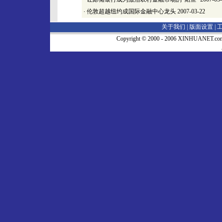
·
伦敦超越纽约成国际金融中心龙头
2007-03-22
关于我们 |
版面设置
|
Copyright © 2000 - 2006 XINHUA