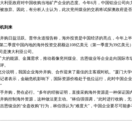
大利亚政府对中国收购当地矿产企业的态度。今年6月，中国铝业公司向力
被放弃。因此，有分析人士认为，此次兖州煤业的交易将试探澳政府是否
机到来
购日益活跃。普华永道报告称，海外投资是中国经济的亮点，今年上半
。第二季度中国内地的海外投资交易额达108亿美元（第一季度为39亿美元
公司是澳大利亚公司。
大的能源、金属需求，推动着像兖州煤业、吉恩镍业等企业走向国际市场
评。
分说明，我国企业海外并购、合作迎来了最佳的主客观时机。”厦门大学
记者表示，金融危机影响下，国际资源价格处于低位运行，此时中国企业
”
并购，势在必行。“多年的经验证明，直接采购海外资源是一种保证国
并购控制海外资源，这种做法更主动。”林伯强强调，“此时进行收购，无
镍业的“全盘收购”行为，林伯强认为“难度大”，中国企业要尽可能参