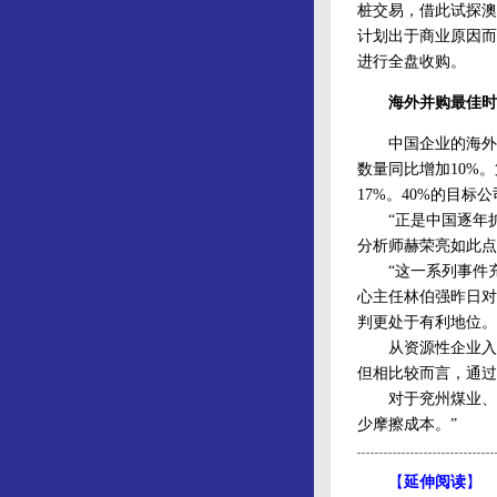
桩交易，借此试探澳
计划出于商业原因而
进行全盘收购。
海外并购最佳时
中国企业的海外并
数量同比增加10%
17%。40%的目标
“正是中国逐年扩
分析师赫荣亮如此点
“这一系列事件充
心主任林伯强昨日对
判更处于有利地位。
从资源性企业入手
但相比较而言，通过
对于兖州煤业、吉恩
少摩擦成本。”
【
延伸阅读
】