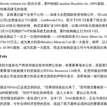
ook ventures Inc.联合出资，要约收购Canadian Royalties Inc.100
的可转换高级无担保债。
其将通过旗下全资子公司——加拿大吉恩国际投资有限公司，与Goldbr
司(吉恩镍业占75%股权，Goldbrook25%)。双方于8月7日签署了联
0.60加元/股的价格，购买皇家矿业100%股权；以每1000加元面值的债
年3月31日到期的7%可转换高级无担保债。要约收购截止日为9月15日。
起了一次又一次海外收购潮——4月收购加拿大Liberty Mines Inc.
704.93万元）成为澳大利亚Metallica Minerals Ltd.第一大股东；稍早，以
ickel Inc.18.98%股权，成为其第一大股东。而这次收购是该公司今年的第四
lix
第四大煤炭生产商兖州煤业发布停牌公告称，有重要事项未公告，其股票
项与收购澳大利亚煤炭公司Felix Resources Ltd有关。在兖州煤业停牌
在该公司提交给澳大利亚证券交易所的声明中表示，其即将就一项可能涉
与Felix已达成交易协议。“结果很快就会出来了。”兖州煤业董秘室
你的猜测没错。”但对于协议具体情况，该人士表示，要以公告为准。
与兖州煤业的谈判一直在进行之中。去年7月，Felix就曾表示，正在与潜
的进展，今年全球经济形势的恶化，或成了双方最终达成协议的重要因素