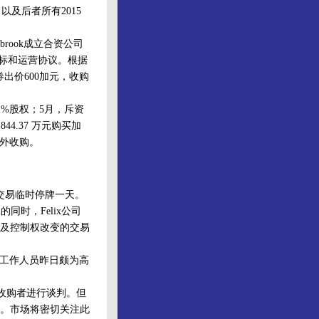
%股权，以及后者所有2015
ook成立合资公司
合竞标和运营协议。根据
券出价600加元，收购
51%股权；5月，斥资
1844.37 万元购买加
次海外收购。
交易临时停牌一天。
的同时，Felix公司
及控制权改变的交易
一工作人员昨日颇为高
在收购者进行谈判。但
。市场将密切关注此