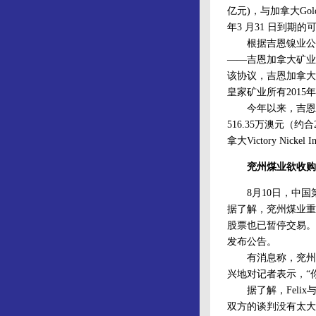
亿元)，与加拿大Goldbr
年3 月31 日到期
根据吉恩镍业公告，
——吉恩加拿大矿业公
该协议，吉恩加拿大以
皇家矿业所有2015
今年以来，吉恩镍业掀
516.35万澳元（约合2
拿大Victory N
兖州煤业欲收购Fe
8月10日，中国
据了解，兖州煤业重要事
股票也已暂停交易。
发布公告。
有消息称，兖州煤业
兴地对记者表示，“
据了解，Felix
双方的谈判没有太大