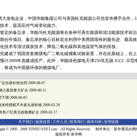
两大发电企业，中国华能集团公司与美国杜克能源公司也宣布携手合作，
技术，提高应对气候变化能力。
定的备忘录，华能与杜克能源将在各种可再生能源和清洁能源技术前沿
期合作项目。备忘录的核心目标旨在利用中美两国现有的最先进、最高效
化技术等清洁煤炭技术，降低二氧化碳和其他温室气体的排放。
建成了我国首套燃煤电厂二氧化碳捕集试验装置，并在此基础上，在上海
计2009年底建成投产。此外，华能绿色煤电天津250兆瓦级 IGCC 示
投产，将成为中国最环保的燃煤电厂。
矿企洽谈长协合同
2009-08-07
武钢入股加拿大矿企
2009-06-11
望下调
2009-06-05
业未经授权不许多头谈价格
2009-02-20
有色17亿美元收购澳矿企
2009-02-17
关于我们 |
版面设置
|
工作人员
|
联系我们
|
媒体刊例
|
友情链接
right © 2000 - 2006 XINHUANET.com All Rights Reserved. 制作单位：新华通讯
版权所有 新华网