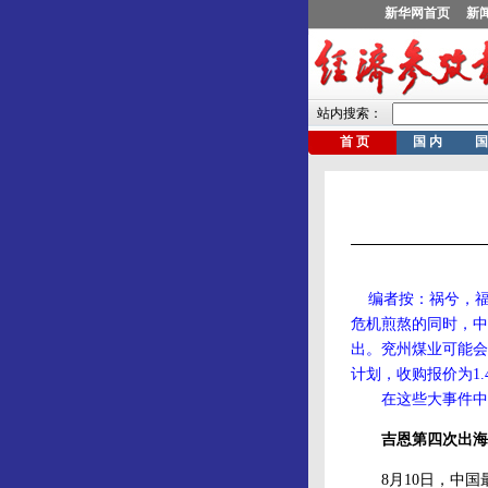
编者按：祸兮，福
危机煎熬的同时，中
出。兖州煤业可能会收购
计划，收购报价为1
在这些大事件中，
吉恩第四次出海
8月10日，中国最大