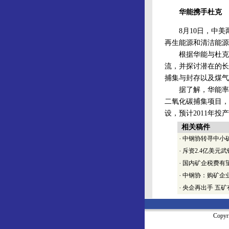
华能携手杜克
8月10日，中美
再生能源和清洁能源
根据华能与杜克签
流，并探讨潜在的长
捕集与封存以及煤气
据了解，华能率先
二氧化碳捕集项目，预
设，预计2011年
相关稿件
·
中钢协转寻中小
·
斥资2.4亿美元
·
国内矿企税费有
·
中钢协：购矿企
·
央企再出手 五矿
Copy