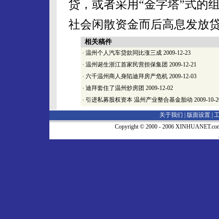
贷，或者采用“金字塔”式的
社会闲散资金而后高息发放
相关稿件
·
温州个人汽车贷款同比涨三成
2009-12-23
·
温州诞生浙江首家民营担保集团
2009-12-21
·
六千温州商人身陷迪拜房产危机
2009-12-03
·
迪拜套住了温州炒房团
2009-12-02
·
引进私募股权资本 温州产业整合基金胎动
2009-10-2
关于我们 |
版面设置
|
Copyright © 2000 - 2006 XINHUA