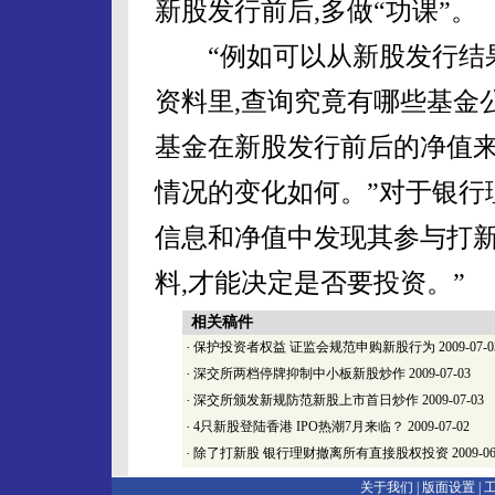
新股发行前后,多做“功课”。
“例如可以从新股发行结果
资料里,查询究竟有哪些基金
基金在新股发行前后的净值来
情况的变化如何。”对于银行
信息和净值中发现其参与打新
料,才能决定是否要投资。”
相关稿件
·
保护投资者权益 证监会规范申购新股行为
2009-07-0
·
深交所两档停牌抑制中小板新股炒作
2009-07-03
·
深交所颁发新规防范新股上市首日炒作
2009-07-03
·
4只新股登陆香港 IPO热潮7月来临？
2009-07-02
·
除了打新股 银行理财撤离所有直接股权投资
2009-06
关于我们 |
版面设置
|