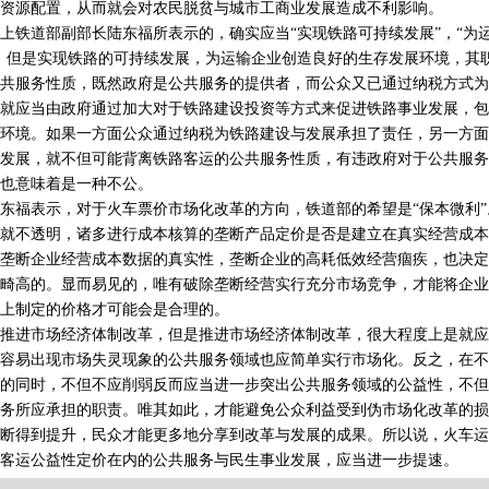
资源配置，从而就会对农民脱贫与城市工商业发展造成不利影响。
铁道部副部长陆东福所表示的，确实应当“实现铁路可持续发展”，“为
，但是实现铁路的可持续发展，为运输企业创造良好的生存发展环境，其
共服务性质，既然政府是公共服务的提供者，而公众又已通过纳税方式为
就应当由政府通过加大对于铁路建设投资等方式来促进铁路事业发展，包
环境。如果一方面公众通过纳税为铁路建设与发展承担了责任，另一方面
发展，就不但可能背离铁路客运的公共服务性质，有违政府对于公共服务
也意味着是一种不公。
福表示，对于火车票价市场化改革的方向，铁道部的希望是“保本微利”
就不透明，诸多进行成本核算的垄断产品定价是否是建立在真实经营成本
垄断企业经营成本数据的真实性，垄断企业的高耗低效经营痼疾，也决定
畸高的。显而易见的，唯有破除垄断经营实行充分市场竞争，才能将企业
上制定的价格才可能会是合理的。
进市场经济体制改革，但是推进市场经济体制改革，很大程度上是就应
容易出现市场失灵现象的公共服务领域也应简单实行市场化。反之，在不
的同时，不但不应削弱反而应当进一步突出公共服务领域的公益性，不但
务所应承担的职责。唯其如此，才能避免公众利益受到伪市场化改革的损
断得到提升，民众才能更多地分享到改革与发展的成果。所以说，火车运
客运公益性定价在内的公共服务与民生事业发展，应当进一步提速。