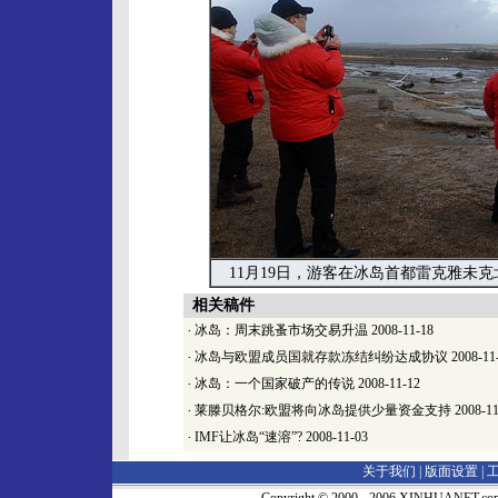
11月19日，游客在冰岛首都雷克雅未
相关稿件
·
冰岛：周末跳蚤市场交易升温
2008-11-18
·
冰岛与欧盟成员国就存款冻结纠纷达成协议
2008-11
·
冰岛：一个国家破产的传说
2008-11-12
·
莱滕贝格尔:欧盟将向冰岛提供少量资金支持
2008-11
·
IMF让冰岛“速溶”?
2008-11-03
关于我们 |
版面设置
|