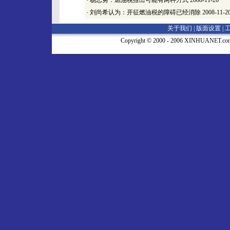
·
杨志勇：燃油税推出可能有两种方式
2008-11-20
·
刘尚希认为：开征燃油税的障碍已经消除
2008-11-2
关于我们 |
版面设置
|
Copyright © 2000 - 2006 XINHUA