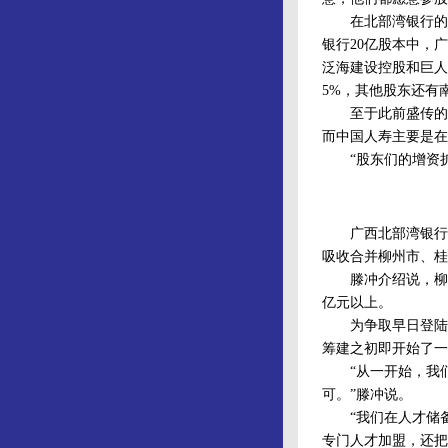
在北部湾银行的股
银行20亿股本中，
泛海建设控股和巨人
5%，其他股东还有
至于此前盛传的国
而中国人寿主要是在
“股东们的增资扩股
广西北部湾银行是
吸收合并柳州市、桂
滕冲介绍说，柳州、
亿元以上。
为争取早日登陆资
筹建之初即开始了一
“从一开始，我们
可。”滕冲说。
“我们在人才储备
专门人才加盟，还把