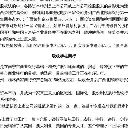
权认购中，各路资本特别是上市公司或上市公司控股股东的身影尤为活
广西荣桂贸易公司、柳钢集团和桂冠电力三家公司并列广西北部湾银行第一
集团各占9%；广西荣和企业集团占6.67%；广西投资集团和柳州两面针
南宁市财政局和一些民营企业。如果外资顺利参股，广西北部湾银行的股
开行和中国人寿等企业最终并不在股东之列，滕冲解释说，银监会并未
内部操作上进度太慢。
热情较高，我们的注册资本为20亿元，但实收资本是25亿元。”滕冲说
吸收柳桂商行
在南宁市商业银行基础上增资扩股组建而成的。据悉，滕冲接下来的主
林市商业银行的目标。他透露，目前相关工作正在有序进行。
桂林两家商行资产总额在150亿元左右，吸收合并后广西北部湾银行总
本市场，并成为一家真正意义的区域性、国际化、股份制优质特色银行
系列准备。
就是按照上市公司的规范来运作的。这一点，连普华永道在对我们做审
上做了些工作。”滕冲介绍，银行不仅从工行、农行、中行、建行、交行
目光瞄准了从英国、澳大利亚、美国的专业人才。整个管理水平正得到稳