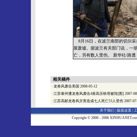
8月16日，在波兰南部的切尔采
屋废墟。据波兰有关部门说，一场
亡，另有数人受伤。 新华社/路透
相关稿件
·
龙卷风袭击美国
2008-05-12
·
江苏泰州遭龙卷风袭击4座高压铁塔被毁[图]
2007-08
·
江苏高邮龙卷风灾害造成七人死亡53人受伤
2007-07
关于我们 |
版面设置
|
Copyright © 2000 - 2006 XINHUA