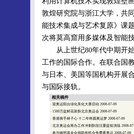
利用计算机技术实现敦煌壁
敦煌研究院与浙江大学，共
能技术集成与艺术复原》课
次将莫高窟用多媒体及智能
从上世纪80年代中期开始
工作的国际合作。在联合国
与日本、美国等国机构开展
与国际接轨。
相关稿件
·
迎奥运阳台绿化美化大赛启动
2008-07-09
·
1500万盆鲜花装扮北京奥运会
2008-07-09
·
香港骑手林子心 十二年终圆奥运梦
2008-07-09
·
北京奥运会筹办工作冲刺阶段注重提前演练
2008-07
·
参与姚明基金会捐助有机会免费看奥运
2008-07-09