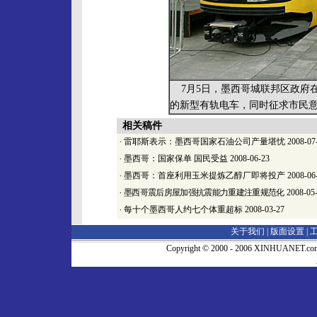
7月5日，墨西哥城联邦区政府在
的新型有轨电车，同时征求市民意
相关稿件
·
雷耶斯表示：墨西哥国家石油公司产量堪忧
2008-07
·
墨西哥：国家保单 国民受益
2008-06-23
·
墨西哥：首座利用玉米提炼乙醇厂即将投产
2008-06
·
墨西哥震后房屋加强抗震能力重建注重规范化
2008-05
·
每十个墨西哥人约七个体重超标
2008-03-27
关于我们 |
版面设置
|
Copyright © 2000 - 2006 XINHUA