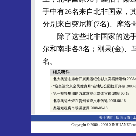
手中有26名来自北非国家，其
分别来自突尼斯(7名)、摩洛哥(
除了这些北非国家的选手，
尔和南非各3名；刚果(金)
名。
相关稿件
·
北大奥运志愿者开展奥运纪念衫义卖捐赠活动
2008-
·
“迎奥运北京全民健身月”在地坛公园拉开序幕
2008-
·
第一视频集团助力北京奥运媒体宣传
2008-06-18
·
北京奥运火炬在贵州省遵义市传递
2008-06-18
·
奥运短租房市场谋变局
2008-06-18
关于我们 |
版面设置
|
Copyright © 2000 - 2006 XINHUA