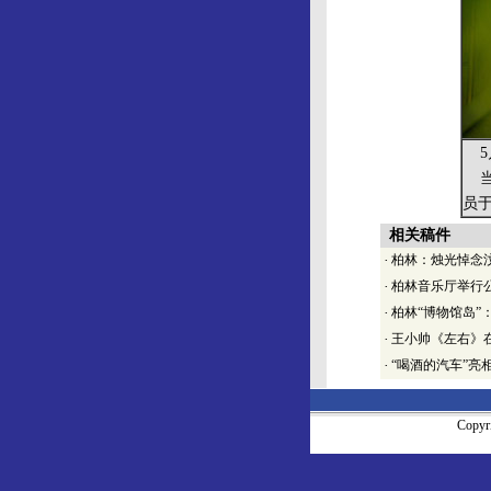
5
当
员
相关稿件
·
柏林：烛光悼念
·
柏林音乐厅举行
·
柏林“博物馆岛”
·
王小帅《左右》
·
“喝酒的汽车”亮
Copy