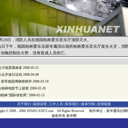
月20日，消防人员在德国柏林爱乐音乐厅顶部灭火。
日下午，德国柏林爱乐乐团专属演出场所柏林爱乐音乐厅发生火灾，消
于当晚控制住火势，没有造成人员伤亡。
汶川地震遇难者
2008-05-21
公众开放日活动
2008-04-08
：荟萃德国博物馆精华
2008-03-19
在柏林电影节上获奖
2008-02-20
相柏林“国际绿色周”
2008-02-13
关于我们 |
版面设置
|
工作人员
|
联系我们
|
媒体刊例
|
友情链接
right © 2000 - 2006 XINHUANET.com All Rights Reserved. 制作单位：新华通讯
版权所有 新华网