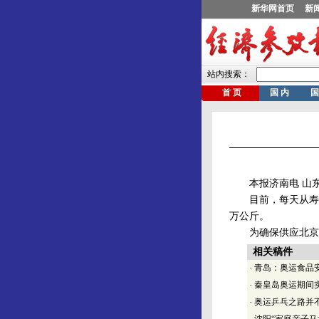
本报济南电 山东
目前，每天从寿光蔬
万公斤。
为确保供应北京地
相关稿件
·
青岛：奥运食品
·
秦皇岛奥运期间实
·
奥运乒乓之路并