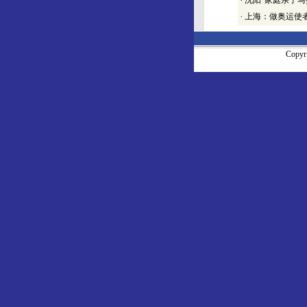
·
沈阳“家庭亲子马
·
上海：做奥运使者
Copy