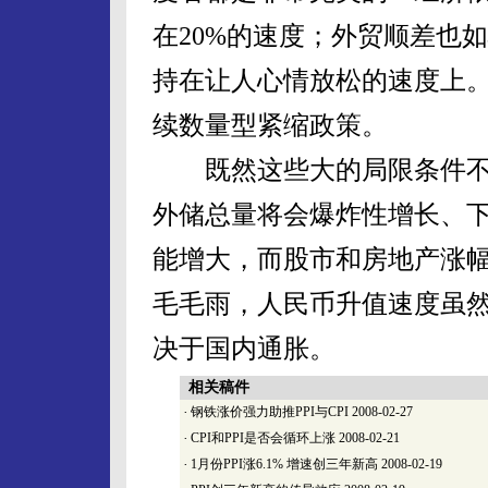
在20%的速度；外贸顺差也
持在让人心情放松的速度上
续数量型紧缩政策。
既然这些大的局限条件不
外储总量将会爆炸性增长、下半
能增大，而股市和房地产涨
毛毛雨，人民币升值速度虽
决于国内通胀。
相关稿件
·
钢铁涨价强力助推PPI与CPI
2008-02-27
·
CPI和PPI是否会循环上涨
2008-02-21
·
1月份PPI涨6.1% 增速创三年新高
2008-02-19