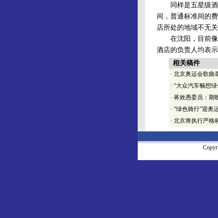
同样是五星级酒店
间，普通标准间的费
店所处的地域不无关
在沈阳，目前像“速
酒店的负责人均表示
相关稿件
·
北京奥运会歌曲
·
“大众汽车畅想绿
·
蒋效愚委员：期
·
“绿色骑行”迎奥
·
北京将执行严格
Copy