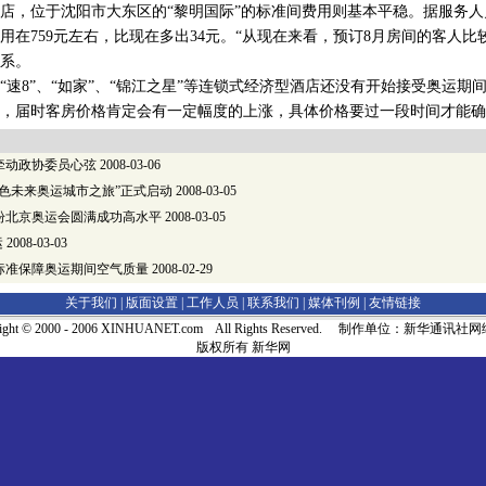
，位于沈阳市大东区的“黎明国际”的标准间费用则基本平稳。据服务人
用在759元左右，比现在多出34元。“从现在来看，预订8月房间的客人比
系。
8”、“如家”、“锦江之星”等连锁式经济型酒店还没有开始接受奥运期
，届时客房价格肯定会有一定幅度的上涨，具体价格要过一段时间才能确
牵动政协委员心弦
2008-03-06
色未来奥运城市之旅”正式启动
2008-03-05
盼北京奥运会圆满成功高水平
2008-03-05
运
2008-03-03
标准保障奥运期间空气质量
2008-02-29
关于我们 |
版面设置
|
工作人员
|
联系我们
|
媒体刊例
|
友情链接
right © 2000 - 2006 XINHUANET.com All Rights Reserved. 制作单位：新华通讯
版权所有 新华网