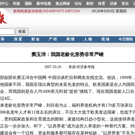
窦玉沛：我国老龄化形势非常严峻
2007-10-26 来源:经济参考报
部副部长窦玉沛在中国网·中国访谈栏目和网友在线交流。他说，1999年
他国家不同，我国呈现出典型的未富先老的特点。欧美国家是在人均国民生产总值
会，而我国则是在人均1000美元时就“提前”撞线了。现在我国老龄人口在1
超过4亿。
老龄化形势非常严峻，到目前为止，福利养老机构才有170多万张床位
1000名老年人才有11张左右的床位，不仅大大低于欧美发达国家，也低于
受到国家政策和生育观念的限制，家庭结构日趋小型化，这就使得养老
正在一步步加大。时下，“以房养老”成为这些人养老的一种替代方案。
建设会有一个过程，资金和服务都可能存在某种短缺，“以房养老”不失