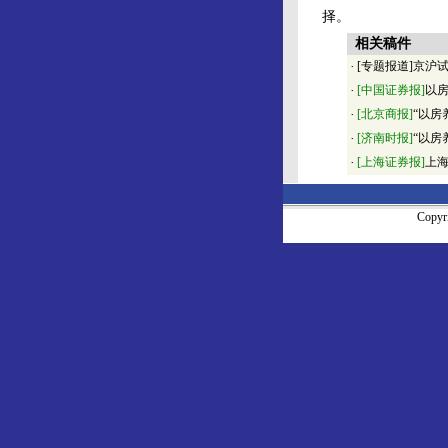
择。
相关稿件
·
[专题报道]京沪
·
[中国证券报]
以房
·
[北京商报]
“以房
·
[济南时报]
“以房
·
[上海证券报]
上海
Copy