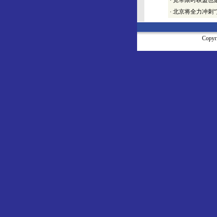
·
宽带限时联盟也
·
北京将全力冲刺“
Copy