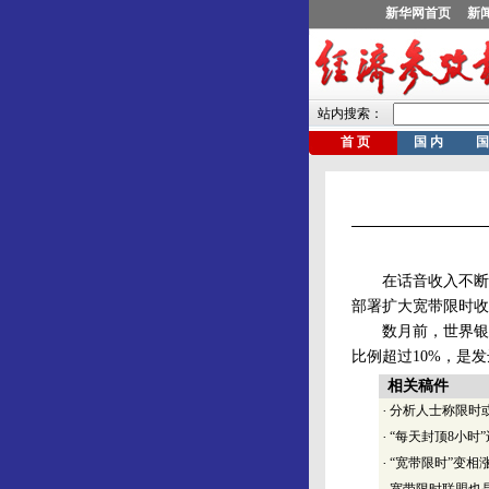
在话音收入不断下
部署扩大宽带限时收
数月前，世界银行
比例超过10%，是
相关稿件
·
分析人士称限时
·
“每天封顶8小时
·
“宽带限时”变相