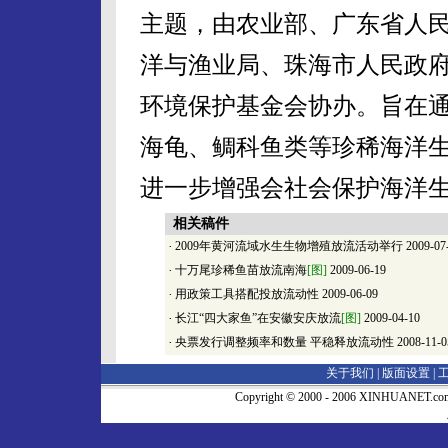
主题，由农业部、广东省人
洋与渔业局、珠海市人民政
环境保护基金会协办。旨在
海龟、鲷科鱼类等珍稀海洋
进一步增强会社会保护海洋
相关稿件
·
2009年黄河流域水生生物增殖放流活动举行
2009-07
·
十万尾珍稀鱼苗放流南海
[图]
2009-06-19
·
用政策工具搭配投放流动性
2009-06-09
·
长江“四大家鱼”在安徽安庆放流
[图]
2009-04-10
·
央票发行调整频率和数量 平稳释放流动性
2008-11-0
关于我们 |
版面设置
|
Copyright © 2000 - 2006 XINHUA