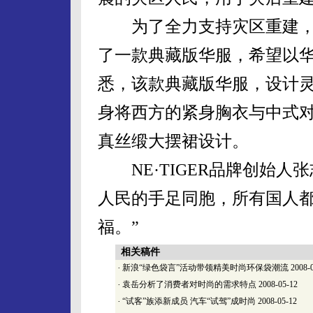
为了全力支持灾区重建，NE
了一款典藏版华服，希望以
悉，该款典藏版华服，设计
身将西方的紧身胸衣与中式
真丝缎大摆裙设计。
NE·TIGER品牌创始人
人民的手足同胞，所有国人
福。”
相关稿件
·
新浪“绿色袋言”活动带领精美时尚环保袋潮流
2008-
·
袁岳分析了消费者对时尚的需求特点
2008-05-12
·
“试客”族添新成员 汽车“试驾”成时尚
2008-05-12