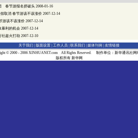
团 春节游报名挤破头
2008-01-16
假取消 春节游该不该涨价
2007-12-14
春节游该不该涨价
2007-12-14
取暴利的机会
2007-12-14
行社趁火打劫
2007-12-10
关于我们 |
版面设置
|
工作人员
|
联系我们
|
媒体刊例
|
友情链接
right © 2000 - 2006 XINHUANET.com All Rights Reserved. 制作单位：新华通讯
版权所有 新华网