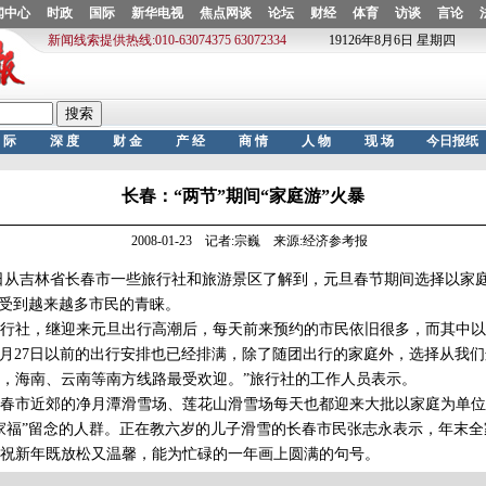
长春：“两节”期间“家庭游”火暴
2008-01-23 记者:宗巍 来源:经济参考报
从吉林省长春市一些旅行社和旅游景区了解到，元旦春节期间选择以家
也受到越来越多市民的青睐。
社，继迎来元旦出行高潮后，每天前来预约的市民依旧很多，而其中以
1月27日以前的出行安排也已经排满，除了随团出行的家庭外，选择从我
，海南、云南等南方线路最受欢迎。”旅行社的工作人员表示。
市近郊的净月潭滑雪场、莲花山滑雪场每天也都迎来大批以家庭为单位
家福”留念的人群。正在教六岁的儿子滑雪的长春市民张志永表示，年末
祝新年既放松又温馨，能为忙碌的一年画上圆满的句号。