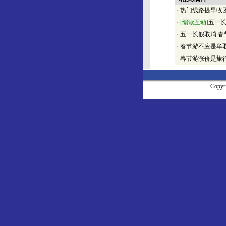
·
热门线路提早收
·
[编读互动]
五一长
·
五一长假取消 
·
春节游不应是牟
·
春节游涨价是旅
Copy