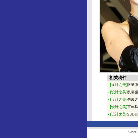
相关稿件
·
[设计之美]
限量
·
[设计之美]
凯蒂
·
[设计之美]
包装
·
[设计之美]
百年珠
·
[设计之美]
SUB
Copy