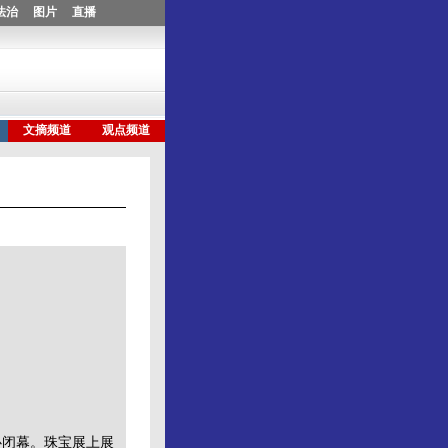
闭幕。珠宝展上展