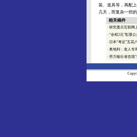
装、道具等，再配上
几天，而复杂一些的
相关稿件
·
研究显示互联网
·
“全程2元”彰显
·
日本“考证”五花
·
奥地利：老人专
·
劳力输出省也现“
Copy