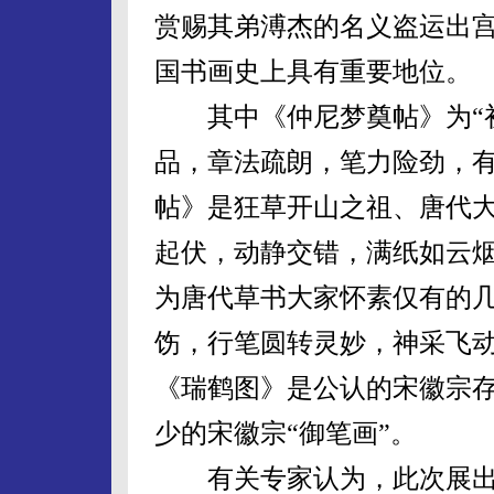
赏赐其弟溥杰的名义盗运出
国书画史上具有重要地位。
其中《仲尼梦奠帖》为“初
品，章法疏朗，笔力险劲，有
帖》是狂草开山之祖、唐代
起伏，动静交错，满纸如云
为唐代草书大家怀素仅有的
饬，行笔圆转灵妙，神采飞
《瑞鹤图》是公认的宋徽宗
少的宋徽宗“御笔画”。
有关专家认为，此次展出的