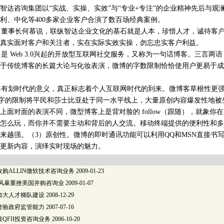
智达咨询集团以“实战、实操、实效”与“专业+专注”的企业精神先后与观
利、中化等400多家企业客户合演了数百场经典案例。
董事长何慕说，联纵智达企业文化的基石就是人本，珍惜人才，诚待客户
真实面对客户和关注者，实在实际实效实操，勿忘忠实客户利益。
 Web 3.0兴起的开放型互联网社交服务，又称为一句话博客。三言两
于传统博客的长篇大论与化妆表演，微博的字数限制恰恰使用户更易于成
有划时代的意义，真正标志着个人互联网时代的到来。微博客草根性更强
140字的限制将平民和莎士比亚处于同一水平线上，大量原创内容爆发性地被
上面对面的表演不同，微型博客上是背对脸的 follow（跟随），就象你
怎么玩，而你并不需要主动和背后的人交流。移动终端提供的便利性和多
来越强。（3）原创性。微博的即时通讯功能可以利用QQ和MSN直接书
更新内容，演绎实时现场的魅力。
收购ALLIN微软技术咨询业务
2009-01-23
融风暴重挫美国并购咨询业
2009-01-07
加大人才梯队建设
2008-12-29
考验政府监管能力
2007-07-16
QFII投资咨询业务
2006-10-20