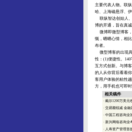
主要代表人物。联纵
哈、上海磁悬浮、伊
联纵智达创始人、
博的开通，旨在真诚
微博即微型博客，是
慨，晒晒心情，相比
布者。
微型博客的出现具
性：(1)便捷性。
互方式创新。与博客
的人从你背后看着你
客用户体验的粘性越
方，用手机也可即时
相关稿件
·
戴尔1200万美元
·
交易额锐减 金
·
中国工程咨询业
·
新兴网络咨询业
·
人寿资产管理首接