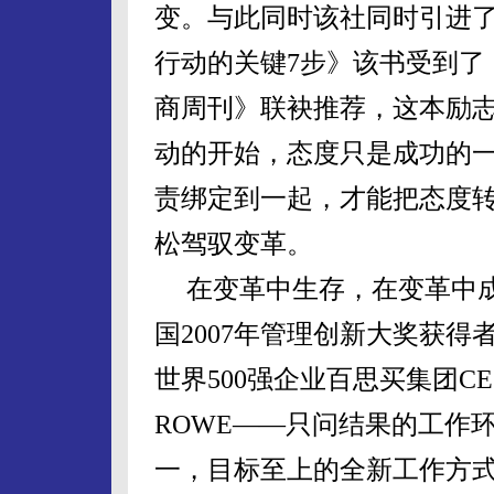
变。与此同时该社同时引进了
行动的关键
7
步》该书受到了
商周刊》联袂推荐，这本励
动的开始，态度只是成功的
责绑定到一起，才能把态度
松驾驭变革。
在变革中生存，在变革中
国
2007
年管理创新大奖获得者
世界
500
强企业百思买集团
CE
ROWE
——只问结果的工作
一，目标至上的全新工作方