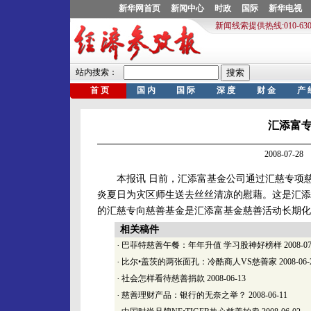
汇添富
2008-07-
本报讯 日前，汇添富基金公司通过汇慈专项慈善
炎夏日为灾区师生送去丝丝清凉的慰藉。这是汇添
的汇慈专向慈善基金是汇添富基金慈善活动长期化
相关稿件
·
巴菲特慈善午餐：年年升值 学习股神好榜样
2008-07
·
比尔•盖茨的两张面孔：冷酷商人VS慈善家
2008-06-
·
社会怎样看待慈善捐款
2008-06-13
·
慈善理财产品：银行的无奈之举？
2008-06-11