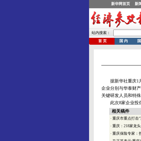
据新华社重庆1月1
企业分别与华泰财产
关键研发人员和特殊
此次8家企业投保金
相关稿件
·
重庆市重点打击“
·
重庆：218家龙
·
重庆保险专家：