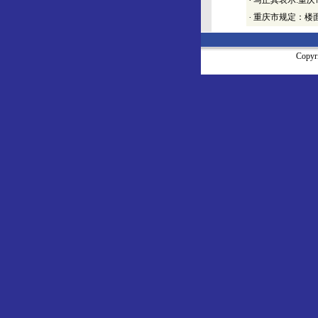
·
马正其表示:重
·
重庆市规定：楼面
Copy