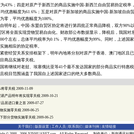
度为43%；四是对原产于新西兰的商品实施中国-新西兰自由贸易协定税率，
，平均优惠幅度为61.6%；五是对原产于新加坡的商品实施中国-新加坡自由
均为零，平均优惠幅度为100%。
明年起，中国-东盟自贸区协定将进行第四批正常商品降税，双方90%
贸区将全面实现货物贸易自由化。财政部公布数据显示，降税后，我国对
800个左右，总体平均税率为0.1%，平均优惠幅度为99%。同时，上述国
商品实施相应的协定税率。
密经贸关系安排框架下，明年内地将分别对原产于香港、澳门地区且已
个税目商品实施零关税。
国将继续对老挝、埃塞俄比亚等41个最不发达国家的部分商品实行特惠
且税目范围涵盖了我国自上述国家进口的绝大多数商品。
%将零关税
2009-11-09
贸易产品明年将实现零关税
2009-10-21
产品居进口量之首
2009-07-27
货物实施零关税
2009-06-25
A项下部分货物实施零关税
2009-06-25
关于我们 |
版面设置
|
工作人员
|
联系我们
|
媒体刊例
|
友情链接
right © 2000 - 2006 XINHUANET.com All Rights Reserved. 制作单位：新华通讯