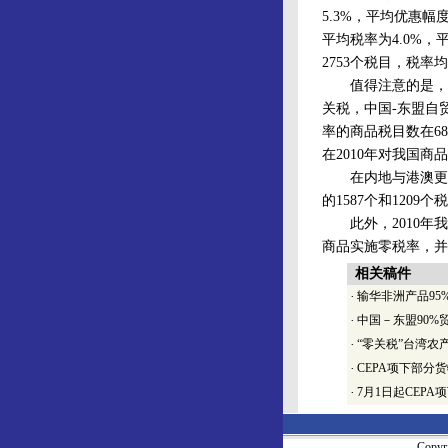
5.3%，平均优惠幅
平均税率为4.0%
2753个税目，税率
值得注意的是，自
关税，中国-东盟自
率的商品税目数在6
在2010年对我国
在内地与港澳更紧
的1587个和1209
此外，2010年我
商品实施零税率，并
相关稿件
·
输华非洲产品95
·
中国－东盟90%
·
“零关税”台湾农
·
CEPA项下部分
·
7月1日起CEP
Copy