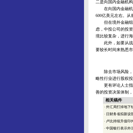
二是向国内金融机构
在向国内金融机构
600亿美元左右。
但在境外金融组合
虑，中投公司的投资
境比较复杂，进行海
此外，如要从战略
要较长时间来熟悉市
除去市场风险，政
略性行业进行股权投
更有评论人士指出
善的投资决策体制，
相关稿件
·
外汇局打掉地下钱庄
·
日财务省拟新设
·
卢比持续升值印
·
中国银行表示外