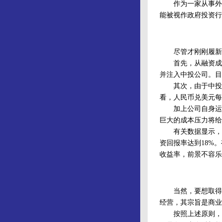
作为一家从事外汇
能被视作政府投资行
尽管才刚刚履新，
首先，从融资成本来
并注入中投公司。目前
其次，由于中投公
看，人民币兑美元每
加上公司自身运营管
巨大的成本压力将给
有关数据显示，国际
资回报率达到18%
收益率，前景不容乐
当然，要想取得较
经营，其宗旨是商业
按照上述原则，中