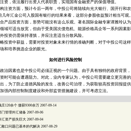
注资，依法履行出资人代表职责，实现国有金融资产的保值增值。
注资方面，预计今后一两年，中投公司将陆续向光大银行、国开行和农
从前几年汇金公司入股国有银行的结果来看，这部分参股收益预计相当可观
产品投资方面，形势可能没有这么乐观。著名国际金融专家谭雅玲认为
领域可适当放宽，但由于受美国次债危机、能源价格高企等一系列因素影
外投资仍需保持谨慎，并应注意适当分散风险。
投资中获益，需要对投资对象未来行情的准确判断，对于中投公司这样
场和培养挑选企业的眼光。
如何进行风险控制
治因素也是中投公司必须正视的一个问题。由于具有独特的政府背景，
资时可能会遭遇阻力。对此，业内专家认为，中投公司需要建立更完善的
，为了防止道德风险的发生，改善公司治理，为获取较高投资回报提供
加强内部控制制度建设和外部监管措施建设，并可考虑立法。
120余个 缴获9300余万
2007-09-14
部门管理外汇储备
2007-09-06
外汇资产损失巨大
2007-09-04
汇敞口问题已基本的代解决
2007-08-29