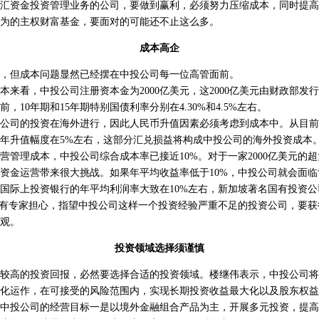
资金投资管理业务的公司，要做到赢利，必须努力压缩成本，同时提高
为的主权财富基金，要面对的可能还不止这么多。
成本高企
但成本问题显然已经摆在中投公司每一位高管面前。
看，中投公司注册资本金为2000亿美元，这2000亿美元由财政部发
，10年期和15年期特别国债利率分别在4.30%和4.5%左右。
司的投资在海外进行，因此人民币升值因素必须考虑到成本中。从目前
年升值幅度在5%左右，这部分汇兑损益将构成中投公司的海外投资成本
理成本，中投公司综合成本率已接近10%。对于一家2000亿美元的
资金运营带来很大挑战。如果年平均收益率低于10%，中投公司就会面临
上投资银行的年平均利润率大致在10%左右，新加坡著名国有投资公司
。有专家担心，指望中投公司这样一个投资经验严重不足的投资公司，要获
观。
投资领域选择须谨慎
高的投资回报，必然要选择合适的投资领域。楼继伟表示，中投公司将
化运作，在可接受的风险范围内，实现长期投资收益最大化以及股东权益
投公司的经营目标一是以境外金融组合产品为主，开展多元投资，提高