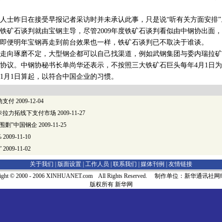
士昨日在接受早报记者采访时并未承认此事，只是说“听有关方面安排”
铁矿石谈判就由宝钢主导，尽管2009年度铁矿石谈判看似由中钢协出面
即便明年宝钢再走到前台效果也一样，铁矿石谈判已不取决于谁谈。
走向琢磨不定，大型钢企都可以自己找渠道，例如武钢集团与委内瑞拉矿
协议。中钢协秘书长单尚华还表示，不按照三大铁矿石巨头每年4月1日为财
1月1日算起，以符合中国企业的习惯。
动支付
2009-12-04
卡拉力拓线下支付市场
2009-11-27
围剿”中国钢企
2009-11-25
%
2009-11-10
”
2009-11-02
关于我们 |
版面设置
|
工作人员
|
联系我们
|
媒体刊例
|
友情链接
right © 2000 - 2006 XINHUANET.com All Rights Reserved. 制作单位：新华通讯
版权所有 新华网