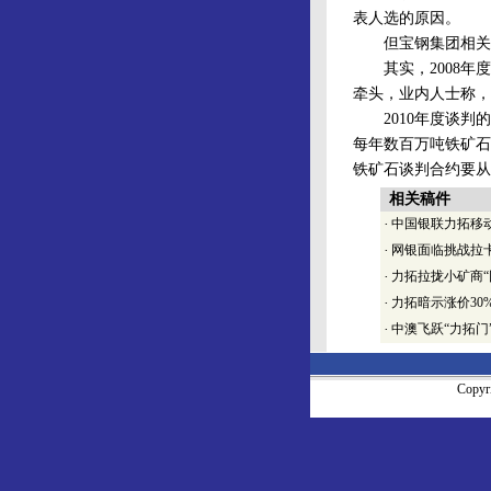
表人选的原因。
但宝钢集团相关人
其实，2008年度
牵头，业内人士称，
2010年度谈判的
每年数百万吨铁矿石
铁矿石谈判合约要从
相关稿件
·
中国银联力拓移
·
网银面临挑战拉
·
力拓拉拢小矿商“
·
力拓暗示涨价30
·
中澳飞跃“力拓门
Copy