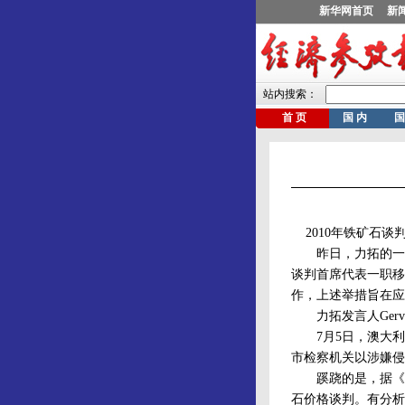
2010年铁矿石谈判
昨日，力拓的一份内
谈判首席代表一职移交给
作，上述举措旨在应
力拓发言人Gerva
7月5日，澳大利亚力拓
市检察机关以涉嫌侵
蹊跷的是，据《中
石价格谈判。有分析