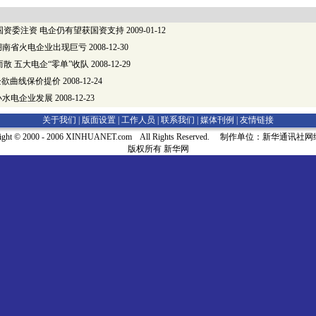
国资委注资 电企仍有望获国资支持
2009-01-12
湖南省火电企业出现巨亏
2008-12-30
散 五大电企“零单”收队
2008-12-29
企欲曲线保价提价
2008-12-24
小水电企业发展
2008-12-23
关于我们 |
版面设置
|
工作人员
|
联系我们
|
媒体刊例
|
友情链接
right © 2000 - 2006 XINHUANET.com All Rights Reserved. 制作单位：新华通讯
版权所有 新华网