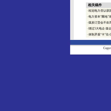
相关稿件
·
桂冠电力否认获
·
电力资本“圈地”
·
煤炭订货会不欢而
·
绕过5大电企 煤
·
体制矛盾“卡”住
Copy