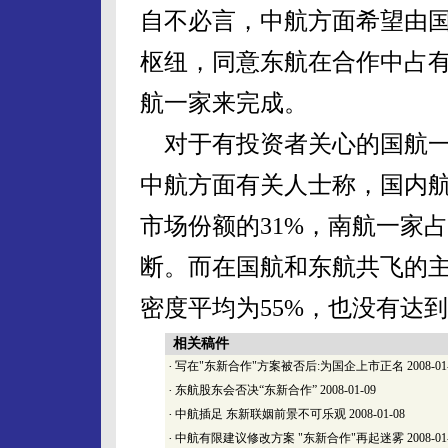
自不必言，中航方面希望由
枢纽，同意东航在合作中占
航一家来完成。
对于有投资者关心的国航一
中航方面有关人士称，国内
市场份额的31%，南航一家
断。而在国航和东航共飞的
密度平均为55%，也没有达
相关稿件
·
写在"东新合作"方案被否后:为国企上市正名
2008-01
·
东航股东会否决“东新合作”
2008-01-09
·
中航插足 东新联姻前景不可乐观
2008-01-08
·
中航有限建议修改方案 "东新合作"再起迷雾
2008-01