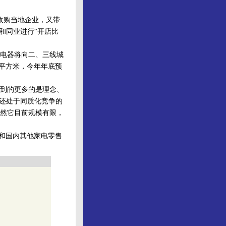
％；收购当地企业，又带
和同业进行“开店比
星电器将向二、三线城
万平方米，今年年底预
到的更多的是理念、
业还处于同质化竞争的
然它目前规模有限，
思买和国内其他家电零售