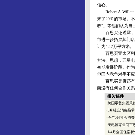
信心。
Robert A·W
来了20％的市场。
赛”。等他们认为自
百思买还透露，计划
市进一步拓展其门店
计为42.7万平方米。
百思买亚太区副总
方法、思想，五星电
初期发展阶段。作为
但国内竞争对手不应
百思买是否还有其他合
商没有任何合作关系
相关稿件
·
跨国零售集团采购
·
5月社会消费品零
·
今年5月社会消费
·
美电器零售商百
·
1-4月全国住宿餐