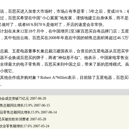
illett 说，百思买进入加拿大市场时，市场占有率是零；5年之后，变成10
不过，百思买希望在中国“小心翼翼”地发展，谨慎地建立自身体系，而不是
己做对了，或者60％到70％是做对了，开店的速度会非常快。
在未来12至18个月中，在中国增开2至3家百思买自有品牌门店；五
，其中包括云南。百思买在2008年年底在中国的销售总面积将超过46.5
裁、五星电器董事长兼总裁汪建国表示，合资后的五星电器从百思买学
器不会换成百思买的牌子，两者“神似形不似”。他表示，中国家电零售
全球最大的电子零售商，百思买来到中国之后，带来了新的思维模式。虽
小视它。
作或并购对象？Robert A?Willett表示，目前除了五星电器，百
。
会成交突破75亿元
2007-06-20
售总额同比增长15.9%
2007-06-15
品零售总额同比增长15.9%
2007-06-14
思买被控欺诈消费者
2007-05-28
饮业零售额增长17.6%
2007-05-24