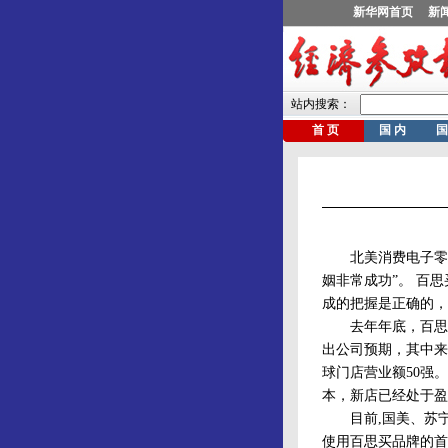
北美消费电子零售“
姻非常成功”。 百思
成的把握是正确的，
去年年底，百思买
出公司预期，其中来
球门店营业额50强。
本，新店已经处于盈
目前,国美、苏宁
使用百思买品牌的首