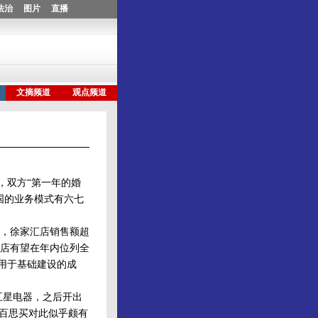
，双方“第一年的婚
在中国的业务模式有六七
，徐家汇店销售额超
店有望在年内位列全
抛开用于基础建设的成
五星电器，之后开出
？百思买对此似乎颇有