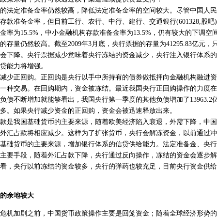
法定准备金率仍然较高，降低法定准备金率的空间较大。尽管中国人民
存款准备金率，但目前工行、农行、中行、建行、交通银行(601328,股吧
率为15.5%，中小金融机构存款准备金率为13.5%，仍有较大的下调空
量仍然较高。截至2009年3月底，央行票据的存量为41295.83亿元
会下降。央行票据减少意味着央行冻结的资金减少，央行注入银行体系的
贷能力将增强。
少正回购。正回购是央行以手中所持有的债券做抵押向金融机构融进资
一种交易。在回购期内，资金被冻结。最近我国央行正回购操作的力度在
负债不断增加就能够看出，我国央行第一季度的其他负债增加了13963.2
多。如果央行减少资金的正回购，资金会被迅速释放出来。
是我国基础货币的主要来源，随着欧美经济陷入衰退，外需下降，中国
外汇占款将相应减少。这样为了扩张货币，央行会解冻资金，以前通过冲
基础货币的主要来源，增加银行体系的信贷供给能力。法定准备金、央行
主要手段，随着外汇占款下降，央行通过反向操作，冻结的资金会逐步解
看，央行以前冻结的资金较多，央行的弹药也较充足，目前央行资金供给
的余地较大
机加剧之前，中国货币政策操作主要是回笼资金；随着全球经济形势的