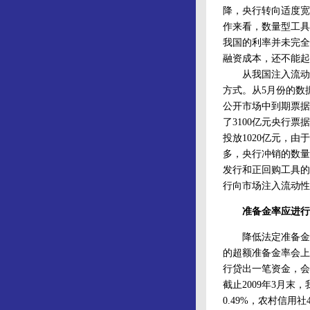
降，央行转向适度宽
作来看，数量型工具
我国的利率并未完全
融资成本，还不能起
从我国注入流动性
方式。从5月份的数
公开市场中到期票据2
了3100亿元央行票
投放1020亿元，
多，央行冲销的数量
发行和正回购工具的
行向市场注入流动性
准备金率应进行
降低法定准备金率
的超额准备金率会上
行贷出一笔资金，会
截止2009年3月末
0.49%，农村信