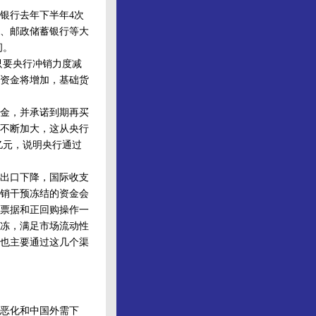
银行去年下半年4次
)、邮政储蓄银行等大
间。
，只要央行冲销力度减
资金将增加，基础货
金，并承诺到期再买
不断加大，这从央行
亿元，说明央行通过
出口下降，国际收支
销干预冻结的资金会
票据和正回购操作一
冻，满足市场流动性
也主要通过这几个渠
恶化和中国外需下