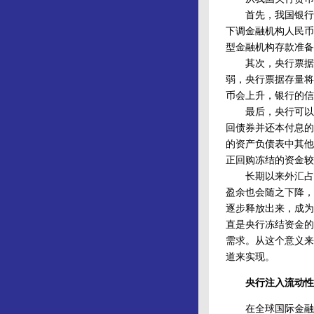
首先，我国银行的
下调金融机构人民币
型金融机构存款准备金
其次，央行票据的存
弱，央行票据存量将
币会上升，银行的信
最后，央行可以减
回债券并还本付息的
的资产负债表中其他
正回购冻结的资金较
长期以来外汇占款
盈余也会随之下降，
逐步释放出来，成为
直是央行冻结资金的
需求。从这个意义来
道来实现。
央行注入流动性
在全球国际金融危