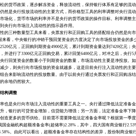
松的货币政策，逐步解冻资金，释放流动性，保持银行体系有足够的流动
仍然是央行投放流动性的主要方式，而价格型工具的利率调整对央行流动
市场化，货币市场的利率并不是央行的货币政策的操作目标。利率调整主
到央行向市场注入流动性的指示器作用。
的三种数量型工具来看，央票发行和正回购工具的搭配组合仍然是向市
据来看，中央银行的冲销干预回笼资金的力度决定了向市场投放资金的多
520亿元，正回购到期资金4900亿元，累计到期资金量达到7420亿元
据，并进行了3300亿元正回购交易，累计回笼6400亿元，对冲之后，央行
由于央行回笼资金的数量小于到期资金的数量，市场流动性主要是净投放。
减少，则央行向市场投放的资金就越多，这是目前央行注入流动性的主要
组合来影响流动性的投放数量。由于以前央行通过央票发行和正回购冻结
的余地仍然较大。
结构调整
也是央行向市场注入流动性的重要工具之一。央行通过降低法定准备金
升，银行的可贷资金增加，信贷能力增强；另一方面，法定准备金率下降
创造更多的货币供给。目前需不需要降低法定准备金率呢？根据第一季度
，我国金融机构超额准备金率(超储率)2.28%，其中，四大国有商业银行2.5
用社4.58%。由此可以看出，超额准备金率存在结构性的差异，股份制商业