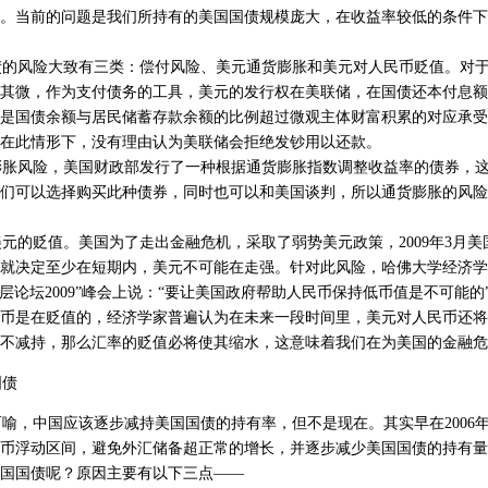
。当前的问题是我们所持有的美国国债规模庞大，在收益率较低的条件下
的风险大致有三类：偿付风险、美元通货膨胀和美元对人民币贬值。对于
其微，作为支付债务的工具，美元的发行权在美联储，在国债还本付息额
是国债余额与居民储蓄存款余额的比例超过微观主体财富积累的对应承受
在此情形下，没有理由认为美联储会拒绝发钞用以还款。
胀风险，美国财政部发行了一种根据通货膨胀指数调整收益率的债券，这
们可以选择购买此种债券，同时也可以和美国谈判，所以通货膨胀的风险
的贬值。美国为了走出金融危机，采取了弱势美元政策，2009年3月美
这就决定至少在短期内，美元不可能在走强。针对此风险，哈佛大学经济学教
层论坛2009”峰会上说：“要让美国政府帮助人民币保持低币值是不可能的”
币是在贬值的，经济学家普遍认为在未来一段时间里，美元对人民币还将
国债不减持，那么汇率的贬值必将使其缩水，这意味着我们在为美国的金融
国债
，中国应该逐步减持美国国债的持有率，但不是现在。其实早在2006
币浮动区间，避免外汇储备超正常的增长，并逐步减少美国国债的持有量
国国债呢？原因主要有以下三点——