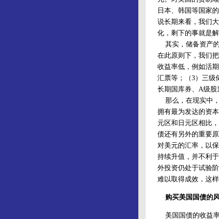
日本、韩国等国家的
说长期来看，我们大
化，剩下的事就是解
其实，储备资产的管
在此原则下，我们把
收益率低，例如活期
汇票等；（3）三级
长期国库券、A级股
那么，在现实中，
拥有最为发达的资本
元区和日元区相比，
债还有另外的重要原
对美元的汇率，以保
持续升值，并不利于
外投资仍处于试验阶
难以取得成效，这样
购买美国国债的风
美国国债的收益率