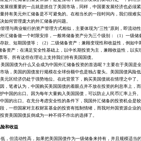
发展很重要的一点就是抓住了美国市场，同样，中国要发展经济也必须紧
量持有美元外汇储备是不可避免的。在相当长的一段时间内，我们很难实
决如何管理庞大的外汇储备的问题。
理与商业银行的资产管理方式相似，主要体现为“三性”原则，即流动性
外汇储备做一个时限安排，一般将储备资产分为三个级别：（1）一级储
存款、短期国债等；（2）二级储备资产：兼顾变现性和收益性，例如中
储备资产：在满足安全性基础上，以中长期投资为主，兼顾收益性，以实
票等。所有这些在理论上支持我们持有美国国债。
美国国债为什么又会成为中国外汇储备投资的首选呢？主要在于美国是全
市场，美国的国债发行规模在全球份额中也是独占鳌头。美国国债风险低
美元区经济仍处于强势地位。在此背景下，购买美国债就在情理之中了。
因，笔者认为，中国购买美国国债的着眼点并不放在投资的利息率上，而
护中国的出口。因为每年大量购入美国国债，可以防止人民币汇率上升。
中国的出口。在充分考虑安全性的条件下，我国外汇储备的投资机会是较
段，一些国家对主权财富基金的投资有抵制情绪，而我对外国资源企业的
投资美国国债反倒成为一种不得不作出的选择了。
险和收益
低，但流动性高，如果把美国国债作为一级储备来持有，并且规模适当的