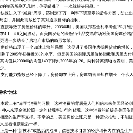
你的弹药所剩无几时，你要瞄准了，一次就解决问题。”
速进入了“减息”周期，还制定了万一利率下调至零的后备方案，防止出
利局面，并因此而放松了其对通胀目标的控制。
接导致了房屋价格的攀升。2003年时，美国联邦基金利率降至1%并维
在4.1—4.6之间波动。而美国发达的金融衍生品交易市场对美国房屋价
更进一步助长了房地产市场的畸形繁荣。
住房价格出现了一个加速上涨的局面，这促进了美国住房抵押贷款的增长，贷
升到了2005年初接近8%的水平。但是美国的实际房屋价格指数和房屋支付能
均值从2000年的均值140下降到2005年的120。两种背离清晰地表明
少。
支付能力指数已经下降了，房价却在上升，房屋销售量却在增长，什么因
需求”泡沫
质上有“赤字”消费的习惯，这种消费的背后是人们相信未来美国经济创
一种未来现金流按照一定的贴现率进行的贴现。这种消费的前提是美国依
相应的生产率支撑。不幸的是，美国房价上涨只是一种需求推动，不能提
只是看谁接最后一棒。
上是一种“新技术”成熟后的泡沫，信息技术引发的经济增长内在的是生