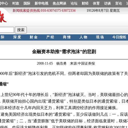
金融资本助推“需求泡沫”的悲剧
2008-11-05 杨浩勇 来源:中国证券报
00年后“新经济”泡沫引发的危机不同。但两者却因为美联储的政策有了
通缩”
世纪90年代十年的增长后，“新经济”泡沫破灭。当时，美联储最担心
1月，美联储开始担心国内出现“通货紧缩”，特别是类似日本的通货紧缩，日
日本经济在十几年内回天乏力，利率工具调控经济的作用接近瘫痪。
免美国经济出现类似日本的“通货紧缩”，至少应该做到几点：一，应该
通货紧缩”；二，当“通货膨胀”低于美联储的目标，经济面临衰退时，联储
很低，也应该大幅降低利率。正如联储前任理事利莱·格雷姆利在2002年1