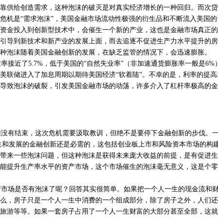
靠供给创造需求，这种泡沫的破灭是对真实经济增长的一种回归。而次贷
危机是“需求泡沫”，美国金融市场流动性极强的衍生品和不断流入美国
资金投入到创新型技术中，会催生一个新的产业，这也是金融市场真正的
引导到新技术和新产业的发展上面，而去追逐不促进生产力水平提升的房
种泡沫随着美国金融创新的发展，在缺乏监管的情况下，会迅速膨胀。
业率接近了5.7%，低于美国的“自然失业率”（非加速通货膨胀率一般是6
美联储进入了加息周期以期待美国经济“软着陆”。不幸的是，利率的提
导致泡沫的破裂，引发美国金融市场的动荡，许多介入了杠杆率极高的金
没有结束，这次危机需要汲取教训，但绝不是要停下金融创新的步伐。一
产生和发展的金融创新还是必需的，这包括创业板上市和风险资本市场的构
带来一些泡沫问题，但这种泡沫是获得未来庞大收益的前提，是有促进生
能提升生产率水平的资产市场，这个市场催生的泡沫毫无意义，这是个零
市场是否有泡沫了呢？回答其实很简单。如果把一个人一生的现金流和财
么，房子只是一个人一生中消费的一个组成部分，除了房子之外，人们还
旅游等等。如果一套房子占用了一个人一生财富的大部分甚至全部，这就