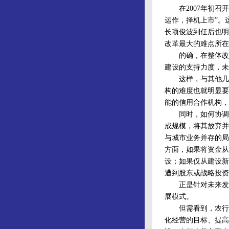
在2007年初召开
运作，择机上市”。
长项俊波到任后也明
改革最大的难点所在
的确，在整体改制
建设的支持力度，未
这样，与其他几家
构的难度也就明显要
能的信用合作机构，
同时，如何协调与
成规模，将其放弃并
与城市业务并存的局
方面，如果将资金从
设；如果仅从建设新
遭到股东或战略投资
正是针对未来发展
展模式。
但需看到，农行改
化经营的目标、提高