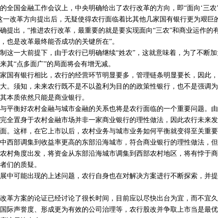
的全国金融工作会议上，中央明确给出了农行改革的方向，即“面向‘三农
这一改革方向提出后，无疑使得农行面临着比其他几家国有银行更为艰巨
确提出，“推进农行改革，最重要的就是要实现面向“三农”和商业运作的
，也是改革最终能否成功的关键所在”。
这一大前提下，由于农行已明确继续“姓农”，这就意味着，为了不断加
来其“点多面广”的局面将会有增无减。
国有银行相比，农行的经营环节明显要多，管理链条明显要长，因此，
大。须知，未来农行既不是不以盈利为目的的政策性银行，也不是强调为
其本质依然只能是商业银行。
平衡好农村金融与城市金融的关系也将是农行面临的一个重要问题。由
完全置身于农村金融市场并非一家商业银行的理性做法，因此农行未来发
面。这样，在它上市以后，农村业务与城市业务如何平衡就变得至关重要
中西部调集到收益率更高的东部沿海城市，符合商业银行的理性做法，但
农村角度出发，将资金从东部沿海城市调集到西部农村地区，将有悖于商
者们的质疑。
中可能出现的上述问题，农行自身也在对解决方案进行不断探索，并提出
革方案的论证已经讨论了很长时间，目前应以尽快出台为宜，而不宜久
国际声誉度、形成更为有效的公司治理等，农行股改并争取上市当是最优