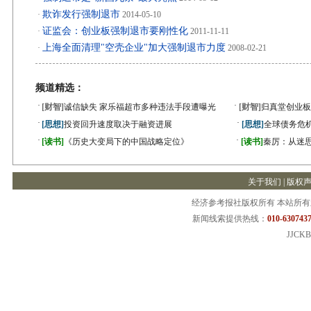
欺诈发行强制退市
·
2014-05-10
证监会：创业板强制退市要刚性化
·
2011-11-11
上海全面清理"空壳企业"加大强制退市力度
·
2008-02-21
频道精选：
·
·
[财智]
诚信缺失 家乐福超市多种违法手段遭曝光
[财智]
归真堂创业板
·
·
[思想]
投资回升速度取决于融资进展
[思想]
全球债务危机
·
·
[读书]
《历史大变局下的中国战略定位》
[读书]
秦厉：从迷
关于我们
|
版权
经济参考报社版权所有 本站所
新闻线索提供热线：
010-6307437
JJCKB