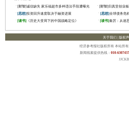
·
·
[财智]
诚信缺失 家乐福超市多种违法手段遭曝光
[财智]
归真堂创业板
·
·
[思想]
投资回升速度取决于融资进展
[思想]
全球债务危机
·
·
[读书]
《历史大变局下的中国战略定位》
[读书]
秦厉：从迷
关于我们
|
版权
经济参考报社版权所有 本站所
新闻线索提供热线：
010-6307437
JJCKB