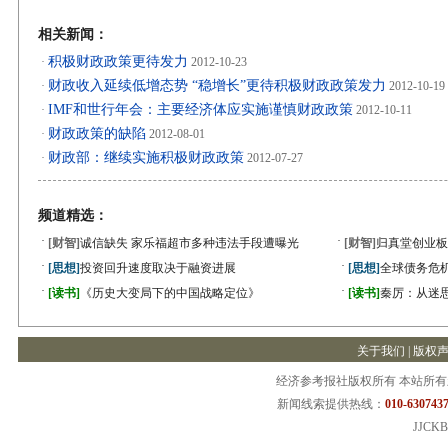
相关新闻：
积极财政政策更待发力
·
2012-10-23
财政收入延续低增态势 “稳增长”更待积极财政政策发力
·
2012-10-19
IMF和世行年会：主要经济体应实施谨慎财政政策
·
2012-10-11
财政政策的缺陷
·
2012-08-01
财政部：继续实施积极财政政策
·
2012-07-27
频道精选：
·
·
[财智]
诚信缺失 家乐福超市多种违法手段遭曝光
[财智]
归真堂创业板
·
·
[思想]
投资回升速度取决于融资进展
[思想]
全球债务危机
·
·
[读书]
《历史大变局下的中国战略定位》
[读书]
秦厉：从迷
关于我们
|
版权
经济参考报社版权所有 本站所
新闻线索提供热线：
010-6307437
JJCKB