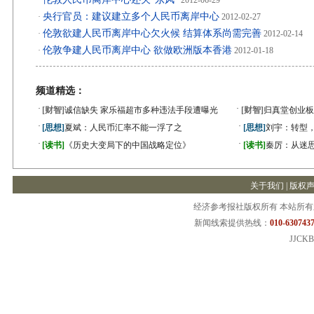
·
2012-06-29
央行官员：建议建立多个人民币离岸中心
·
2012-02-27
伦敦欲建人民币离岸中心欠火候 结算体系尚需完善
·
2012-02-14
伦敦争建人民币离岸中心 欲做欧洲版本香港
·
2012-01-18
频道精选：
·
·
[财智]
诚信缺失 家乐福超市多种违法手段遭曝光
[财智]
归真堂创业板
·
·
[思想]
夏斌：人民币汇率不能一浮了之
[思想]
刘宇：转型
·
·
[读书]
《历史大变局下的中国战略定位》
[读书]
秦厉：从迷
关于我们
|
版权
经济参考报社版权所有 本站所
新闻线索提供热线：
010-6307437
JJCKB