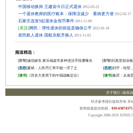
中国移动换帅 王建宙今日正式退休
·
2012-03-22
一个退休教师的医疗账本：保障没减少 看病更方便
·
2012-02-17
石家庄连发9起退休金假币事件
·
2011-11-09
[关注]
网民：弹性退休的前提是确保公平
·
2012-01-18
老民航人退休 国航东航齐换人
·
2011-11-03
频道精选：
·
·
[财智]
诚信缺失 家乐福超市多种违法手段遭曝光
[财智]
归真堂创业板
·
·
[思想]
夏斌：人民币汇率不能一浮了之
[思想]
刘宇：转型
·
·
[读书]
《历史大变局下的中国战略定位》
[读书]
秦厉：从迷
关于我们
|
版面
经济参考报社版权所有 本
新闻线索提供热线：
010-63074375
Copyright 2000-2010 XINHU